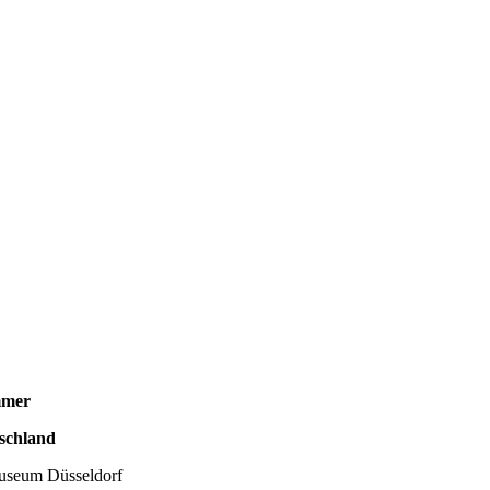
mmer
tschland
useum Düsseldorf