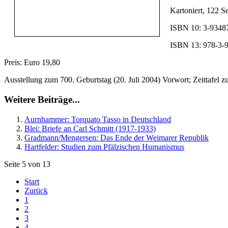
Kartoniert, 122 S
ISBN 10: 3-9348
ISBN 13: 978-3-
Preis: Euro 19,80
Ausstellung zum 700. Geburtstag (20. Juli 2004) Vorwort; Zeittafel 
Weitere Beiträge...
Aurnhammer: Torquato Tasso in Deutschland
Blei: Briefe an Carl Schmitt (1917-1933)
Gradmann/Mengersen: Das Ende der Weimarer Republik
Hartfelder: Studien zum Pfälzischen Humanismus
Seite 5 von 13
Start
Zurück
1
2
3
4