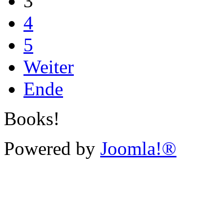
3
4
5
Weiter
Ende
Books!
Powered by
Joomla!®