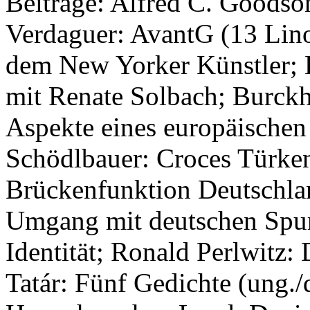
Beiträge: Alfred C. Goods
Verdaguer: AvantG (13 Lino
dem New Yorker Künstler; 
mit Renate Solbach; Burck
Aspekte eines europäischen
Schödlbauer: Croces Türken
Brückenfunktion Deutschla
Umgang mit deutschen Spur
Identität; Ronald Perlwitz:
Tatár: Fünf Gedichte (ung./